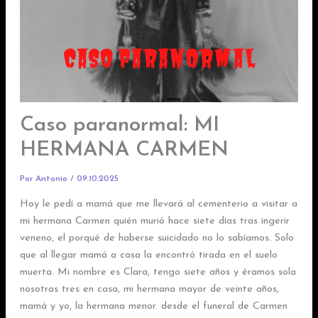
Caso paranormal: MI
HERMANA CARMEN
Por
Antonio
/
09.10.2025
Hoy le pedí a mamá que me llevará al cementerio a visitar a
mi hermana Carmen quién murió hace siete días tras ingerir
veneno, el porqué de haberse suicidado no lo sabíamos. Solo
que al llegar mamá a casa la encontró tirada en el suelo
muerta. Mi nombre es Clara, tengo siete años y éramos sola
nosotras tres en casa, mi hermana mayor de veinte años,
mamá y yo, la hermana menor. desde el funeral de Carmen