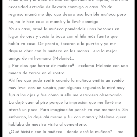
necesidad extraña de llevarla conmigo a casa. Ya de
regreso mamá me dijo que dejará esa horrible muñeca pero
no, no le hice caso a mamá y la llevé conmigo.
Ya en casa, armé la muñeca poniéndole unos botones en
lugar de ojos y cosía la boca con el hilo más fuerte que
había en casa. De pronto, tocaron a la puerta y yo me
dispuse abrir con la muñeca en las manos… era la mejor
amiga de mi hermana (Melanie)…
¡¡ Por dios que horror de muñeca!! …exclamó Melanie con una
mueca de terror en el rostro .
Ahí fue que pude sentir cuando la muñeca emitió un sonido
muy leve, casi un suspiro, por algunos segundos la miré muy
fija a los ojos y fue cómo si ella me estuviera observando.
La dejé caer al piso porque la impresión que me llevé me
aterró un poco. Pura imaginación pensé en ese momento. Sin
embargo, la dejé ahí mismo y fui con mamá y Melanie quien
hablaba de nuestra visita al cementerio.
¿Qué hiciste con la muñeca… donde está la muñeca? … me