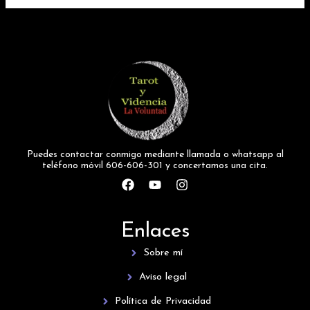
Puedes contactar conmigo mediante llamada o whatsapp al
teléfono móvil 606-606-301 y concertamos una cita.
F
Y
I
a
o
n
c
u
s
e
t
t
Enlaces
b
u
a
o
b
g
Sobre mí
o
e
r
k
a
Aviso legal
m
Política de Privacidad