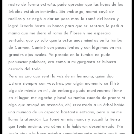
rostro de forma extraña, pude apreciar que las hojas de los
árboles estaban inmóviles. Sin embargo, mamá cayó de
rodillas y se negó a dar un paso más, la tomé del brazo y
logré llevarla hasta un banco para que se sentara, le pedí a
mamá que me diera el ramo de Flores y me esperará
sentada, que yo solo quería estar unos minutos en la tumba
de Carmen. Caminé con pasos lentos y con lágrimas en mis
grandes ojos azules. Ya parada en la tumba, no pude
pronunciar palabras, era como si mi garganta se hubiera
cerrado del todo.
Pero os juro que sentí la voz de mi hermana, quién dijo.
Estaré siempre con vosotras, por algún momento se filtró
algo de miedo en mí , sin embargo pude mantenerme firme
en el lugar, me agache y besé su tumba cuando de pronto vi
algo que atrapó mi atención, ahí, recostada a un árbol había
una muñeca de un aspecto bastante extraña, pero a mí me
llamó la atención. La tomé en mis manos y sacudí la tierra
que tenía encima, era cómo si la hubieran desenterrado. No
tenía ojos y la boca estaba completamente rajada, sentí una