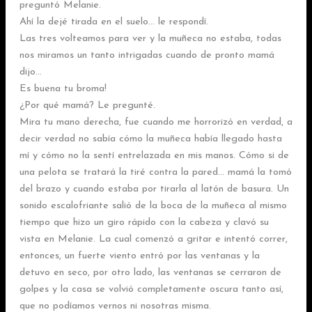
preguntó Melanie.
Ahí la dejé tirada en el suelo… le respondí.
Las tres volteamos para ver y la muñeca no estaba, todas
nos miramos un tanto intrigadas cuando de pronto mamá
dijo…
Es buena tu broma!
¿Por qué mamá? Le pregunté.
Mira tu mano derecha, fue cuando me horrorizó en verdad, a
decir verdad no sabía cómo la muñeca había llegado hasta
mí y cómo no la sentí entrelazada en mis manos. Cómo si de
una pelota se tratará la tiré contra la pared… mamá la tomó
del brazo y cuando estaba por tirarla al latón de basura. Un
sonido escalofriante salió de la boca de la muñeca al mismo
tiempo que hizo un giro rápido con la cabeza y clavó su
vista en Melanie. La cual comenzó a gritar e intentó correr,
entonces, un fuerte viento entró por las ventanas y la
detuvo en seco, por otro lado, las ventanas se cerraron de
golpes y la casa se volvió completamente oscura tanto así,
que no podíamos vernos ni nosotras misma.