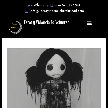
Ir
Whatsapp
+34 679 797 914
al
info@tarotyvidencialavoluntad.com
contenido
Tarot y Videncia La Voluntad