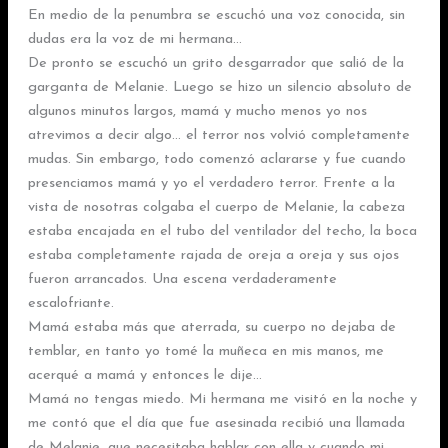
En medio de la penumbra se escuchó una voz conocida, sin
dudas era la voz de mi hermana…
De pronto se escuchó un grito desgarrador que salió de la
garganta de Melanie. Luego se hizo un silencio absoluto de
algunos minutos largos, mamá y mucho menos yo nos
atrevimos a decir algo… el terror nos volvió completamente
mudas. Sin embargo, todo comenzó aclararse y fue cuando
presenciamos mamá y yo el verdadero terror. Frente a la
vista de nosotras colgaba el cuerpo de Melanie, la cabeza
estaba encajada en el tubo del ventilador del techo, la boca
estaba completamente rajada de oreja a oreja y sus ojos
fueron arrancados. Una escena verdaderamente
escalofriante.
Mamá estaba más que aterrada, su cuerpo no dejaba de
temblar, en tanto yo tomé la muñeca en mis manos, me
acerqué a mamá y entonces le dije…
Mamá no tengas miedo. Mi hermana me visitó en la noche y
me contó que el día que fue asesinada recibió una llamada
de Melanie, que necesitaba hablar con ella y cuando mi