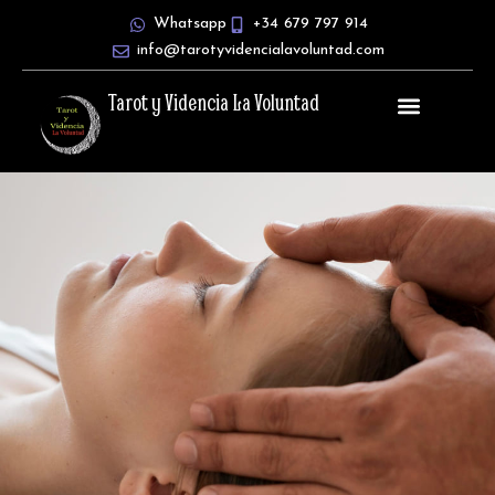
Ir
Whatsapp
+34 679 797 914
al
info@tarotyvidencialavoluntad.com
contenido
Tarot y Videncia La Voluntad