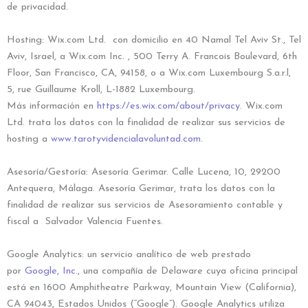
de privacidad.
Hosting: Wix.com Ltd. con domicilio en 40 Namal Tel Aviv St., Tel
Aviv, Israel, a Wix.com Inc. , 500 Terry A. Francois Boulevard, 6th
Floor, San Francisco, CA, 94158, o a Wix.com Luxembourg S.a.r.l,
5, rue Guillaume Kroll, L-1882 Luxembourg.
Más información en
https://es.wix.com/about/privacy
. Wix.com
Ltd. trata los datos con la finalidad de realizar sus servicios de
hosting a
www.tarotyvidencialavoluntad.com
.
Asesoría/Gestoría: Asesoría Gerimar. Calle Lucena, 10, 29200
Antequera, Málaga. Asesoría Gerimar, trata los datos con la
finalidad de realizar sus servicios de Asesoramiento contable y
fiscal a Salvador Valencia Fuentes.
Google Analytics: un servicio analítico de web prestado
por
Google, Inc
., una compañía de Delaware cuya oficina principal
está en 1600 Amphitheatre Parkway, Mountain View (California),
CA 94043, Estados Unidos (“Google”). Google Analytics utiliza