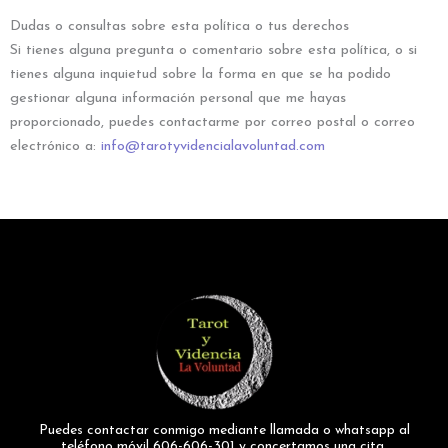
Dudas o consultas sobre esta política o tus derechos
Si tienes alguna pregunta o comentario sobre esta política, o si
tienes alguna inquietud sobre la forma en que se ha podido
gestionar alguna información personal que me hayas
proporcionado, puedes contactarme por correo postal o correo
electrónico a:
info@tarotyvidencialavoluntad.com
Puedes contactar conmigo mediante llamada o whatsapp al
teléfono móvil 606-606-301 y concertamos una cita.