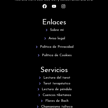
F
Y
I
a
o
n
c
u
s
e
t
t
Enlaces
b
u
a
o
b
g
Sobre mí
o
e
r
k
a
Aviso legal
m
Política de Privacidad
Política de Cookies
Servicios
Lectura del tarot
Tarot terapéutico
Lectura de péndulo
Cuencos tibetanos
Flores de Bach
Chamanismo tolteca