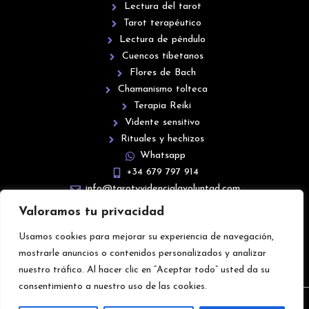
Lectura del tarot
Tarot terapéutico
Lectura de péndulo
Cuencos tibetanos
Flores de Bach
Chamanismo tolteca
Terapia Reiki
Vidente sensitivo
Rituales y hechizos
Whatsapp
+34 679 797 914
info@tarotyvidencialavoluntad.com
Valoramos tu privacidad
Usamos cookies para mejorar su experiencia de navegación,
mostrarle anuncios o contenidos personalizados y analizar
nuestro tráfico. Al hacer clic en “Aceptar todo” usted da su
consentimiento a nuestro uso de las cookies.
© 2026 Tarot y Videncia La Voluntad