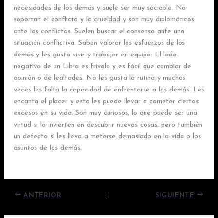
necesidades de los demás y suele ser muy sociable. No
soportan el conflicto y la crueldad y son muy diplomáticos
ante los conflictos. Suelen buscar el consenso ante una
situación conflictiva. Saben valorar los esfuerzos de los
demás y les gusta vivir y trabajar en equipo. El lado
negativo de un Libra es frívolo y es fácil que cambiar de
opinión o de lealtades. No les gusta la rutina y muchas
veces les falta la capacidad de enfrentarse a los demás. Les
encanta el placer y esto les puede llevar a cometer ciertos
excesos en su vida. Son muy curiosos, lo que puede ser una
virtud si lo invierten en descubrir nuevas cosas, pero también
un defecto si les lleva a meterse demasiado en la vida o los
asuntos de los demás.
ANTERIOR
SIGUIENTE