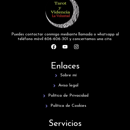
Puedes contactar conmigo mediante llamada o whatsapp al
teléfono móvil 606-606-301 y concertamos una cita.
F
Y
I
a
o
n
c
u
s
e
t
t
Enlaces
b
u
a
o
b
g
Sobre mí
o
e
r
k
a
Aviso legal
m
Política de Privacidad
Política de Cookies
Servicios