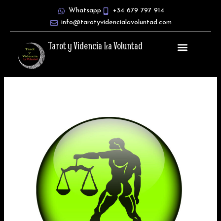
Ir
Whatsapp
+34 679 797 914
al
info@tarotyvidencialavoluntad.com
contenido
Tarot y Videncia La Voluntad