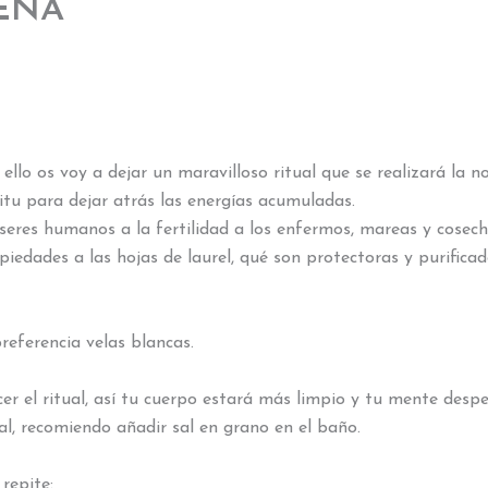
ENA
llo os voy a dejar un maravilloso ritual que se realizará la n
ritu para dejar atrás las energías acumuladas.
s seres humanos a la fertilidad a los enfermos, mareas y cosech
iedades a las hojas de laurel, qué son protectoras y purifica
referencia velas blancas.
r el ritual, así tu cuerpo estará más limpio y tu mente despe
al, recomiendo añadir sal en grano en el baño.
 repite: