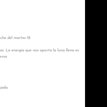
oche del martes 18.
as. La energía que nos aporta la luna llena es
doras
jada.