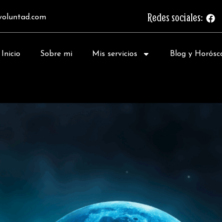
Redes sociales:
F
voluntad.com
a
c
e
b
Inicio
Sobre mi
Mis servicios
Blog y Horósc
o
o
k