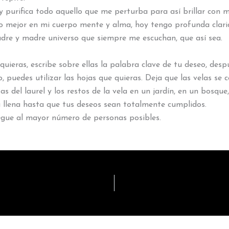
 purifica todo aquello que me perturba para así brillar con mi
lo mejor en mi cuerpo mente y alma, hoy tengo profunda clari
 padre y madre universo que siempre me escuchan, que así sea.
uieras, escribe sobre ellas la palabra clave de tu deseo, des
 puedes utilizar las hojas que quieras. Deja que las velas se
zas del laurel y los restos de la vela en un jardín, en un bos
na llena hasta que tus deseos sean totalmente cumplidos.
legue al mayor número de personas posibles.