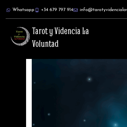
Ir
Whatsapp
+34 679 797 914
info@tarotyvidenciala
al
contenido
Tarot y Videncia La
Voluntad