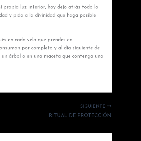
 propia luz interior, hoy dejo atrás todo lo
dad y pido a la divinidad que haga posible
pués en cada vela que prendes en
 consuman por completo y al día siguiente de
que, un árbol o en una maceta que contenga una
SIGUIENTE
RITUAL DE PROTECCIÓN