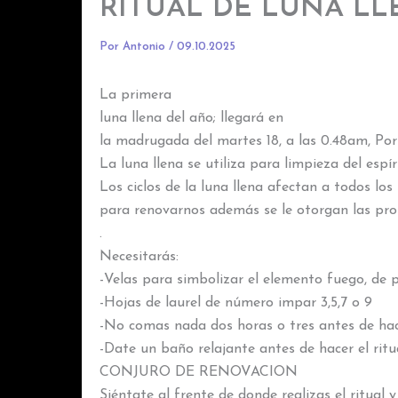
RITUAL DE LUNA LL
Por
Antonio
/
09.10.2025
La primera
luna llena del año; llegará en
la madrugada del martes 18, a las 0.48am, Por e
La luna llena se utiliza para limpieza del espí
Los ciclos de la luna llena afectan a todos lo
para renovarnos además se le otorgan las prop
.
Necesitarás:
-Velas para simbolizar el elemento fuego, de p
-Hojas de laurel de número impar 3,5,7 o 9
-No comas nada dos horas o tres antes de hace
-Date un baño relajante antes de hacer el ritu
CONJURO DE RENOVACION
Siéntate al frente de donde realizas el ritual y