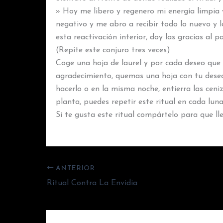
» Hoy me libero y regenero mi energía limpia y
negativo y me abro a recibir todo lo nuevo y 
esta reactivación interior, doy las gracias al
(Repite este conjuro tres veces)
Coge una hoja de laurel y por cada deseo que q
agradecimiento, quemas una hoja con tu deseo,
hacerlo o en la misma noche, entierra las ceni
planta, puedes repetir este ritual en cada lu
Si te gusta este ritual compártelo para que l
ANTERIOR
Ritual Contra La Envidia