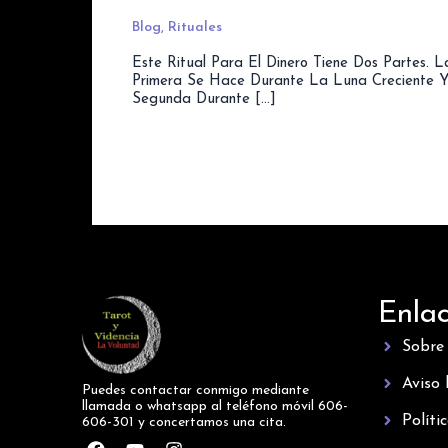
Blog
,
Rituales
Este Ritual Para El Dinero Tiene Dos Partes. L
Primera Se Hace Durante La Luna Creciente 
Segunda Durante […]
Enla
Sobre
Aviso 
Puedes contactar conmigo mediante
llamada o whatsapp al teléfono móvil 606-
Políti
606-301 y concertamos una cita.
F
Y
I