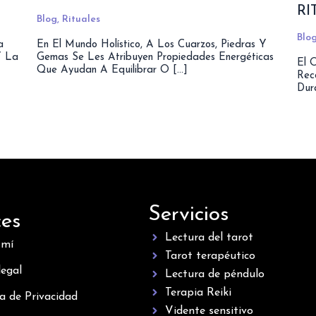
RI
Blog
,
Rituales
Blo
a
En El Mundo Holístico, A Los Cuarzos, Piedras Y
Y La
Gemas Se Les Atribuyen Propiedades Energéticas
El 
Que Ayudan A Equilibrar O […]
Rec
Dur
Servicios
ces
Lectura del tarot
 mí
Tarot terapéutico
legal
Lectura de péndulo
Terapia Reiki
ca de Privacidad
Vidente sensitivo