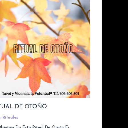
TUAL DE OTOÑO
g
,
Rituales
Objetivo De Este Ritual De Otoño Es