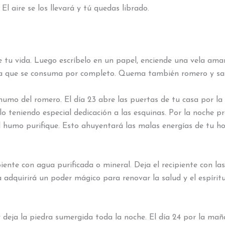
l aire se los llevará y tú quedas librado.
e tu vida. Luego escríbelo en un papel, enciende una vela amari
sta que se consuma por completo. Quema también romero y sal
 humo del romero. El día 23 abre las puertas de tu casa por la 
elo teniendo especial dedicación a las esquinas. Por la noche 
 humo purifique. Esto ahuyentará las malas energías de tu ho
ente con agua purificada o mineral. Deja el recipiente con las 
a adquirirá un poder mágico para renovar la salud y el espírit
 deja la piedra sumergida toda la noche. El día 24 por la mañ