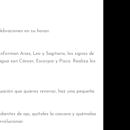
elebraciones en su honor.
forman Aries, Leo y Sagitario, los signos de
agua son Cáncer, Escorpio y Piscis. Realiza los
tuación que quieres renovar, haz una pequeña
dientes de ajo, quítales la cascara y quémalas
volucionar.