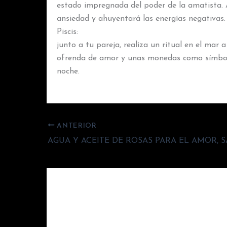
estado impregnada del poder de la amatista. A
ansiedad y ahuyentará las energías negativas.
Piscis:
junto a tu pareja, realiza un ritual en el mar 
ofrenda de amor y unas monedas como símbolo
noche.
ANTERIOR