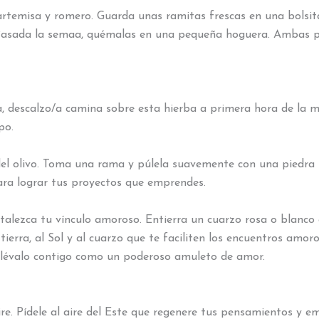
artemisa y romero. Guarda unas ramitas frescas en una bolsita
Pasada la semaa, quémalas en una pequeña hoguera. Ambas plan
ra, descalzo/a camina sobre esta hierba a primera hora de la m
po.
el olivo. Toma una rama y púlela suavemente con una piedra r
para lograr tus proyectos que emprendes.
alezca tu vínculo amoroso. Entierra un cuarzo rosa o blanco en
tierra, al Sol y al cuarzo que te faciliten los encuentros amoro
y llévalo contigo como un poderoso amuleto de amor.
re. Pídele al aire del Este que regenere tus pensamientos y em