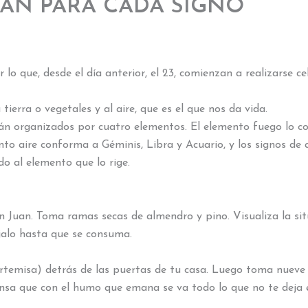
UAN PARA CADA SIGNO
r lo que, desde el día anterior, el 23, comienzan a realizarse c
 tierra o vegetales y al aire, que es el que nos da vida.
n organizados por cuatro elementos. El elemento fuego lo con
nto aire conforma a Géminis, Libra y Acuario, y los signos de 
o al elemento que lo rige.
an Juan. Toma ramas secas de almendro y pino. Visualiza la si
jalo hasta que se consuma.
artemisa) detrás de las puertas de tu casa. Luego toma nueve 
nsa que con el humo que emana se va todo lo que no te deja e