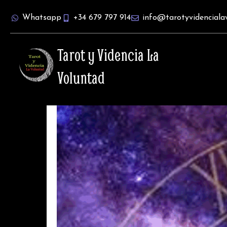
Ir
Whatsapp
+34 679 797 914
info@tarotyvidenciala
al
contenido
Tarot y Videncia La
Voluntad