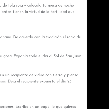
 de tela roja y colócala tu mesa de noche
tas tienen la virtud de la fertilidad que
añana. De acuerdo con la tradición el rocío de
ugosa. Exponla todo el día al Sol de San Juan
 un recipiente de vidrio con tierra y piensa
sos. Deja el recipiente expuesto el día 23
ociones. Escribe en un papel lo que quieres