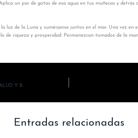
plica un par de gotas de esa agua en tus muñecas y detrás de
a la luz de la Luna y sumérjanse juntos en el mar. Una vez en e
 de riqueza y prosperidad. Permanezcan tomados de la mano
AGUA Y ACEITE DE ROSAS PARA EL AMOR, SALUD Y BELLEZA
Entradas relacionadas