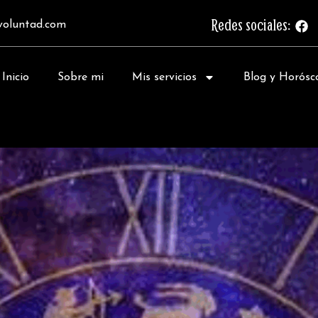
Redes sociales:
F
voluntad.com
a
c
e
b
Inicio
Sobre mi
Mis servicios
Blog y Horósc
o
o
k