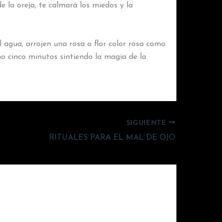
 la oreja, te calmará los miedos y la
l agua, arrojen una rosa o flor color rosa como
 cinco minutos sintiendo la magia de la
SIGUIENTE
RITUALES PARA EL MAL DE OJO