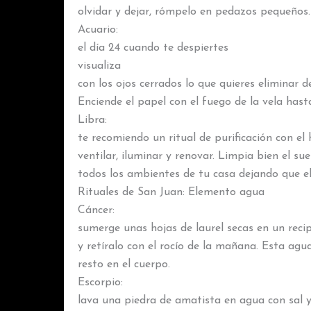
olvidar y dejar, rómpelo en pedazos pequeños. E
Acuario:
el día 24 cuando te despiertes
visualiza
con los ojos cerrados lo que quieres eliminar d
Enciende el papel con el fuego de la vela ha
Libra:
te recomiendo un ritual de purificación con el
ventilar, iluminar y renovar. Limpia bien el su
todos los ambientes de tu casa dejando que el
Rituales de San Juan: Elemento agua
Cáncer:
sumerge unas hojas de laurel secas en un recipi
y retíralo con el rocío de la mañana. Esta agu
resto en el cuerpo.
Escorpio:
lava una piedra de amatista en agua con sal y