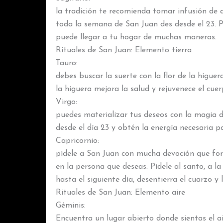
la tradición te recomienda tomar infusión de 
toda la semana de San Juan des desde el 23. 
puede llegar a tu hogar de muchas maneras.
Rituales de San Juan: Elemento tierra
Tauro:
debes buscar la suerte con la flor de la higue
la higuera mejora la salud y rejuvenece el cuer
Virgo:
puedes materializar tus deseos con la magia d
desde el día 23 y obtén la energía necesaria 
Capricornio:
pídele a San Juan con mucha devoción que fort
en la persona que deseas. Pídele al santo, a la 
hasta el siguiente día, desentierra el cuarzo 
Rituales de San Juan: Elemento aire
Géminis:
Encuentra un lugar abierto donde sientas el ai