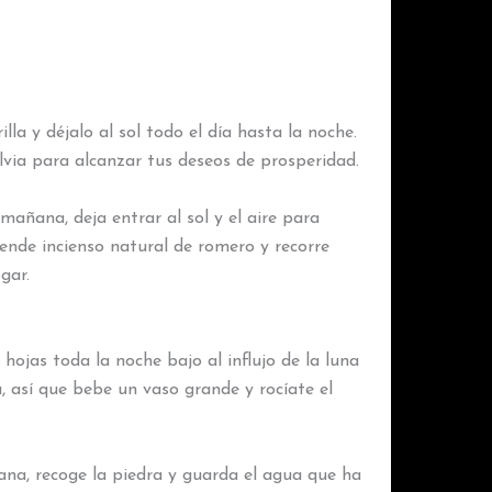
lla y déjalo al sol todo el día hasta la noche.
via para alcanzar tus deseos de prosperidad.
mañana, deja entrar al sol y el aire para
prende incienso natural de romero y recorre
gar.
hojas toda la noche bajo al influjo de la luna
u, así que bebe un vaso grande y rocíate el
ana, recoge la piedra y guarda el agua que ha