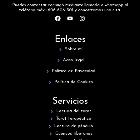
Puedes contactar conmigo mediante llamada o whatsapp al
teléfono móvil 606-606-301 y concertamos una cita.
F
Y
I
a
o
n
c
u
s
e
t
t
Enlaces
b
u
a
o
b
g
Sobre mí
o
e
r
k
a
Aviso legal
m
Política de Privacidad
Política de Cookies
Servicios
Lectura del tarot
Tarot terapéutico
Lectura de péndulo
Cuencos tibetanos