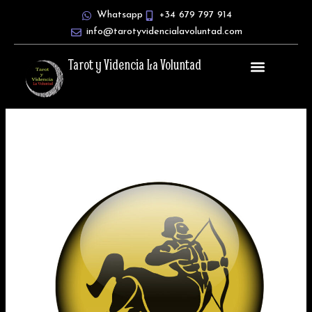
Ir
Whatsapp
+34 679 797 914
al
info@tarotyvidencialavoluntad.com
contenido
Tarot y Videncia La Voluntad