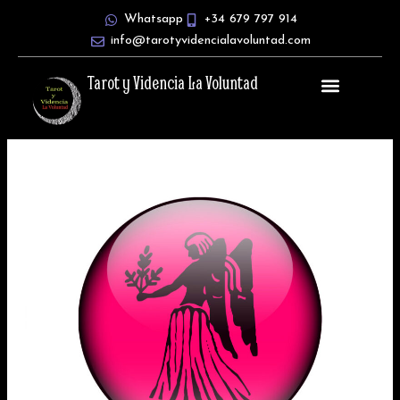
Ir
Whatsapp
+34 679 797 914
al
info@tarotyvidencialavoluntad.com
contenido
Tarot y Videncia La Voluntad