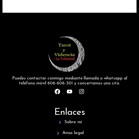
Puedes contactar conmigo mediante llamada o whatsapp al
teléfono móvil 606-606-301 y concertamos una cita.
F
Y
I
a
o
n
c
u
s
e
t
t
Enlaces
b
u
a
o
b
g
Sobre mí
o
e
r
k
a
Aviso legal
m